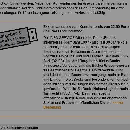
d 3 kombiniert werden. Neben den Aufwendungen für eine verbale Intervention im
er Nummer 849 des Gebührenverzeichnisses der Gebührenordnung für Ärzte
wendungen für körperbezogene Leistungen des Arztes beihilfefähig.
Exklusivangebot zum Komplettpreis von 22,50 Euro
(inkl. Versand und MwSt.)
Der INFO-SERVICE Öffentliche Dienst/Beamte
informiert seit dem Jahr 1997 - also fast 30 Jahre - die
Beschäftigten im öffentlichen Dienst zu wichtigen
Themen rund um Einkommen, Arbeitsbedingungen
und zur
Beihilfe in Bund und Ländern
). Auf dem USB-
Stick (32 GB) sind
drei Ratgeber
&
fünf e-Books
aufgespielt. Verfügbar sind die Bücher
Wissenswertes
für Beamtinnen und Beamte,
Beihilferecht
in Bund
und Ländern und
Beamtenversorgungsrecht
in Bund
und Ländern. Die eBooks sind besonders komfortabel,
denn mit den Ver
LINK
ungen kommt man direkt auf die
gewünschte Website: 5 eBooks
Nebentätigkeitsrecht
,
Tarifrecht
(TVöD, TV-L),
Berufseinstieg im
öffentlichen Dienst
,
Rund ums Geld im öffentlichen
Sektor
und
Frauen im öffentlichen Dienst
.
>>>zur
Bestellung
 zu:
Beihilfenverordnung