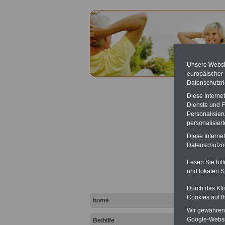
Unsere Websit
europäischer
Datenschutzri
Ihre nä
Diese Interne
"Das
Dienste und F
bei der
nach
In
Personalisier
vorteil
personalisier
Diese Interne
Datenschutzric
Beihil
Lesen Sie bit
Psych
und lokalen S
Neu 
Durch das Kli
Cookies auf I
home
Wir gewähren D
Google-Websi
Beihilfe