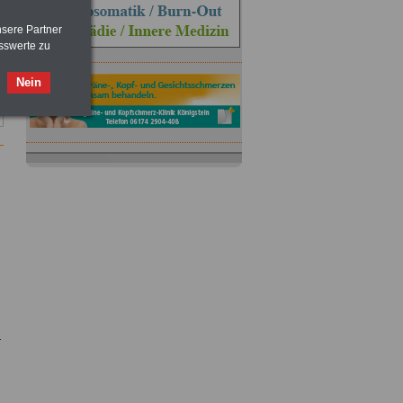
nsere Partner
sswerte zu
Nein
ACHTUNG
Nebentätigkeitsrecht:
vor Jobaufnahme
schlau machen
>>>
OnlineBuch
für nur 7,50 Euro
r