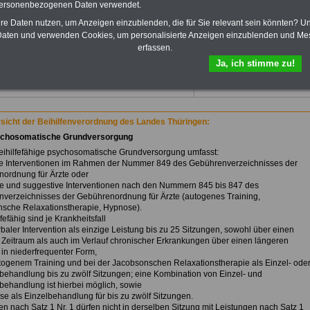
wichtigsten Fragen zum
personenbezogenen Daten verwendet.
Öffentlichen Dienst auf dem
hre Daten nutzen, um Anzeigen einzublenden, die für Sie relevant sein könnten? U
Laufenden:
aten und verwenden Cookies, um personalisierte Anzeigen einzublenden und Me
Sie finden im Portal
erfassen.
OnlineService zehn Ratgeber
bzw. eBooks zum
Ja, ich stimme zu!
herunterladen, lesen und
ikationen von A bis Z und
ausgewählten Kliniken
ausdrucken.
Mehr Infos
sicht der Beihilfenverordnung des Landes Thüringen:
ychosomatische Grundversorgung
beihilfefähige psychosomatische Grundversorgung umfasst:
le Interventionen im Rahmen der Nummer 849 des Gebührenverzeichnisses der
ordnung für Ärzte oder
e und suggestive Interventionen nach den Nummern 845 bis 847 des
verzeichnisses der Gebührenordnung für Ärzte (autogenes Training,
sche Relaxationstherapie, Hypnose).
lfefähig sind je Krankheitsfall
rbaler Intervention als einzige Leistung bis zu 25 Sitzungen, sowohl über einen
 Zeitraum als auch im Verlauf chronischer Erkrankungen über einen längeren
 in niederfrequenter Form,
utogenem Training und bei der Jacobsonschen Relaxationstherapie als Einzel- ode
ehandlung bis zu zwölf Sitzungen; eine Kombination von Einzel- und
ehandlung ist hierbei möglich, sowie
se als Einzelbehandlung für bis zu zwölf Sitzungen.
n nach Satz 1 Nr. 1 dürfen nicht in derselben Sitzung mit Leistungen nach Satz 1