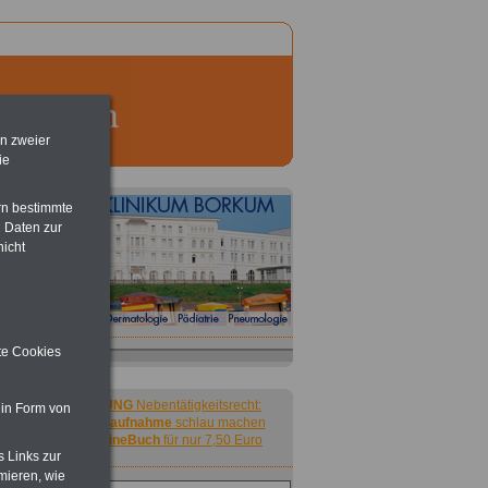
en zweier
ie
rn bestimmte
 Daten zur
nicht
ite Cookies
ACHTUNG
Nebentätigkeitsrecht:
 in Form von
vor Jobaufnahme
schlau machen
>>>
OnlineBuch
für nur 7,50 Euro
s Links zur
mieren, wie