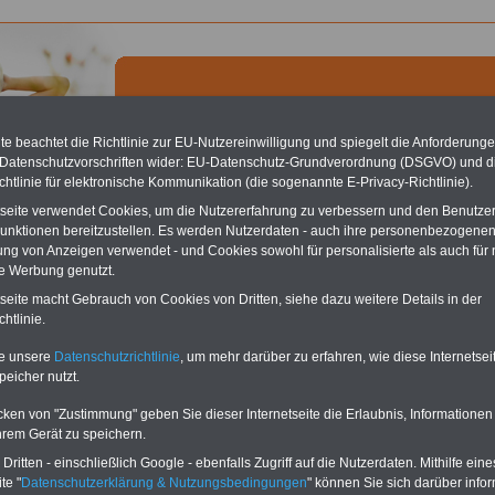
e beachtet die Richtlinie zur EU-Nutzereinwilligung und spiegelt die Anforderung
 Datenschutzvorschriften wider: EU-Datenschutz-Grundverordnung (DSGVO) und d
chtlinie für elektronische Kommunikation (die sogenannte E-Privacy-Richtlinie).
chste Reha - Recherchieren Sie mit dem "führenden" Klinikverzeichnis
tseite verwendet Cookies, um die Nutzererfahrung zu verbessern und den Benutze
führende Klinikverzeichnis
rund um die Beihilfe" gibt ihnen Orientierung
unktionen bereitzustellen. Es werden Nutzerdaten - auch ihre personenbezogenen
 Suche nach der geeigneten Klinik für Ihre nächsten Reha. Sie können auch
dikationen von A bis Z
suchen. Beamtinnen und Beamte finden zudem
ung von Anzeigen verwendet - und Cookies sowohl für personalisierte als auch für 
hafte Angebote nach Gesundheitswochen..
te Werbung genutzt.
tseite macht Gebrauch von Cookies von Dritten, siehe dazu weitere Details in der
htlinie.
feverordnung des Landes Thüringen: § 10
te unsere
Datenschutzrichtlinie
, um mehr darüber zu erfahren, wie diese Internetse
osomatische Grundversorgung
peicher nutzt.
O
nline
S
ervic
e
für 10
aufgelegt im Juli 2025:
Ratgeber
Beihilferecht
cken von "Zustimmung" geben Sie dieser Internetseite die Erlaubnis, Informationen
Euro
für 7,50 Euro zzgl. Versand und MwSt.
hrem Gerät zu speichern.
Für nur 10,00 Euro bei einer
ritten - einschließlich Google - ebenfalls Zugriff auf die Nutzerdaten. Mithilfe eine
Laufzeit von 12 Monaten
bleiben Sie in den
te "
Datenschutzerklärung & Nutzungsbedingungen
" können Sie sich darüber infor