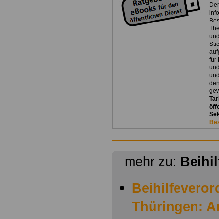
Der
inf
Bes
The
und
Sti
auf
für
und
und
den
gew
Tar
öff
Sek
Bes
mehr zu:
Beihi
Beihilfevero
Thüringen: A