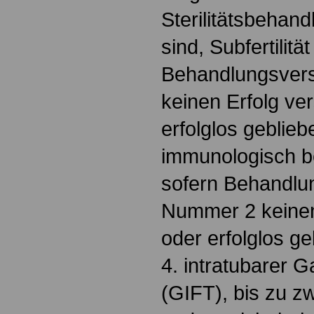
Sterilitätsbehan
sind, Subfertilit
Behandlungsver
keinen Erfolg ve
erfolglos geblieb
immunologisch bed
sofern Behandlu
Nummer 2 keinen
oder erfolglos ge
4. intratubarer 
(GIFT), bis zu z