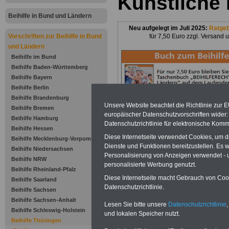
Künstliche
Beihilfe in Bund und Ländern
Neu aufgelegt im Juli 2025:
Ratge
Vorschriften zur Beihilfe in Bund
für 7,50 Euro zzgl. Versand 
und Ländern
Beihilfe im Bund
Beihilfe Baden-Württemberg
Beihilfe Bayern
Beihilfe Berlin
Beihilfe Brandenburg
Unsere Website beachtet die Richtlinie zur 
Beihilfe Bremen
europäischer Datenschutzvorschriften wide
Beihilfe Hamburg
Datenschutzrichtlinie für elektronische Komm
Zu Indikationen von A bis Z und
ausge
Beihilfe Hessen
Diese Internetseite verwendet Cookies, um 
Beihilfe Mecklenburg-Vorpommern
Dienste und Funktionen bereitzustellen. Es
Beihilfe Niedersachsen
Personalisierung von Anzeigen verwendet - un
Beihilfe NRW
Zur Übersicht d
personalisierte Werbung genutzt.
Beihilfe Rheinland-Pfalz
Diese Internetseite macht Gebrauch von Cooki
Beihilfe Saarland
Beihilfenveror
Datenschutzrichtlinie.
Beihilfe Sachsen
Beihilfe Sachsen-Anhalt
Thüringen:
Lesen Sie bitte unsere
Datenschutzrichtlinie
,
Beihilfe Schleswig-Holstein
und lokalen Speicher nutzt.
Beihilfe Thüringen
§ 42 Künstlich