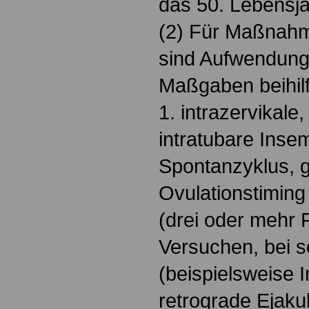
das 50. Lebensja
(2) Für Maßnahm
sind Aufwendung
Maßgaben beihilf
1. intrazervikale,
intratubare Inse
Spontanzyklus, 
Ovulationstiming
(drei oder mehr Fo
Versuchen, bei 
(beispielsweise 
retrograde Ejaku