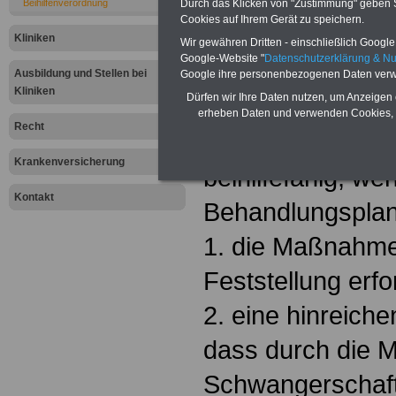
Beihilfenverordnung
Durch das Klicken von "Zustimmung" geben Sie
Cookies auf Ihrem Gerät zu speichern.
(1) Aufwendungen
Kliniken
Wir gewähren Dritten - einschließlich Google -
Google-Website "
Datenschutzerklärung & N
Befruchtung eins
Ausbildung und Stellen bei
Google ihre personenbezogenen Daten verw
Kliniken
Dürfen wir Ihre Daten nutzen, um Anzeigen 
Zusammenhang d
erheben Daten und verwenden Cookies, 
Recht
Arzneimittel sind
Krankenversicherung
beihilfefähig, we
Kontakt
Behandlungspla
1. die Maßnahme
Feststellung erfo
2. eine hinreiche
dass durch die 
Schwangerschaft