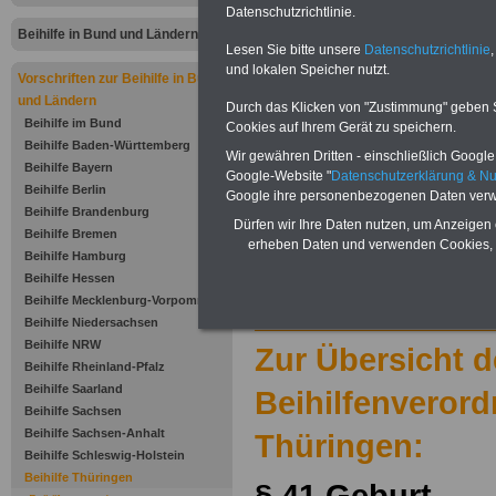
Geburt
Datenschutzrichtlinie.
Beihilfe in Bund und Ländern
Lesen Sie bitte unsere
Datenschutzrichtlinie
,
Neu aufgelegt im Juli 2025:
Ratge
und lokalen Speicher nutzt.
Vorschriften zur Beihilfe in Bund
für 7,50 Euro zzgl. Versand 
und Ländern
Durch das Klicken von "Zustimmung" geben Sie
Beihilfe im Bund
Cookies auf Ihrem Gerät zu speichern.
Beihilfe Baden-Württemberg
Wir gewähren Dritten - einschließlich Google -
Beihilfe Bayern
Google-Website "
Datenschutzerklärung & N
Beihilfe Berlin
Google ihre personenbezogenen Daten verw
Beihilfe Brandenburg
Dürfen wir Ihre Daten nutzen, um Anzeigen 
Beihilfe Bremen
erheben Daten und verwenden Cookies, 
Beihilfe Hamburg
Zu Indikationen von A bis Z und
ausge
Beihilfe Hessen
Beihilfe Mecklenburg-Vorpommern
Beihilfe Niedersachsen
Beihilfe NRW
Zur Übersicht d
Beihilfe Rheinland-Pfalz
Beihilfe Saarland
Beihilfenveror
Beihilfe Sachsen
Beihilfe Sachsen-Anhalt
Thüringen:
Beihilfe Schleswig-Holstein
Beihilfe Thüringen
§ 41 Geburt