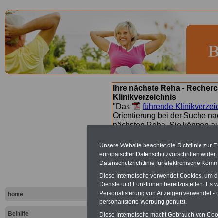
Ihre nächste Reha - Recherc
Klinikverzeichnis
"Das
führende Klinikverzei
Orientierung bei der Suche nac
nächsten Reha. Sie können a
suchen. Beamtinnen und Beamt
Angebote nach Gesundheitsw
Unsere Website beachtet die Richtlinie zur 
europäischer Datenschutzvorschriften wide
Datenschutzrichtlinie für elektronische Komm
Beihilfeve
Diese Internetseite verwendet Cookies, um 
Dienste und Funktionen bereitzustellen. Es
Personalisierung von Anzeigen verwendet - un
Landes Thü
home
personalisierte Werbung genutzt.
Beihilfe
Diese Internetseite macht Gebrauch von Cooki