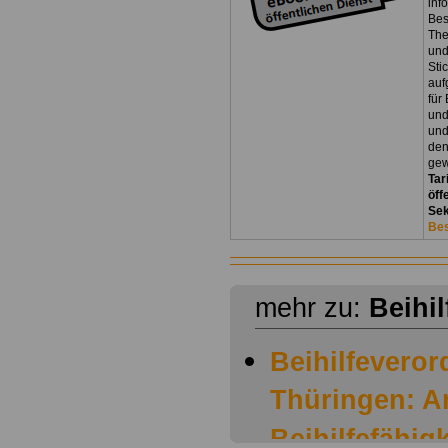
inf
Bes
The
und
Sti
auf
für
und
und
den
gew
Tar
öff
Sek
Bes
mehr zu:
Beihi
Beihilfevero
Thüringen: A
Beihilfefähig