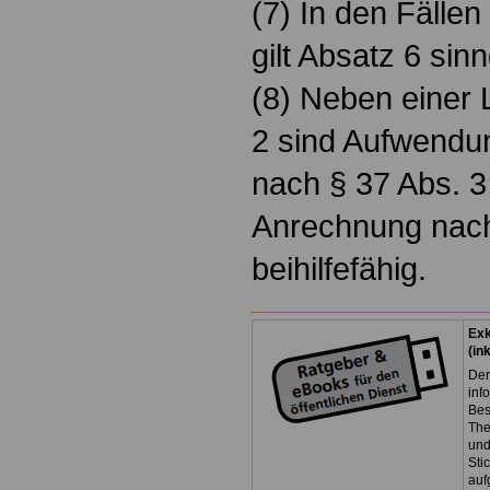
(7) In den Fällen
gilt Absatz 6 si
(8) Neben einer 
2 sind Aufwendu
nach § 37 Abs. 
Anrechnung nach
beihilfefähig.
Exk
(in
Der
inf
Bes
The
und
Sti
auf