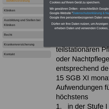
Beihilfenverordnung
Cookies auf Ihrem Gerät zu speichern.
§ 31 Häusliche 
Wir gewähren Dritten - einschließlich Google -
Kliniken
Google-Website "
Datenschutzerklärung & N
Pflege
Google ihre personenbezogenen Daten verw
Ausbildung und Stellen bei
Dürfen wir Ihre Daten nutzen, um Anzeigen 
Kliniken
(1) Bei einer häu
erheben Daten und verwenden Cookies, 
Recht
geeignete Pflege
Krankenversicherung
teilstationären P
Kontakt
oder Nachtpflege
entsprechend de
15 SGB XI monatli
Aufwendungen für
höchstens
1. in der Stufe 