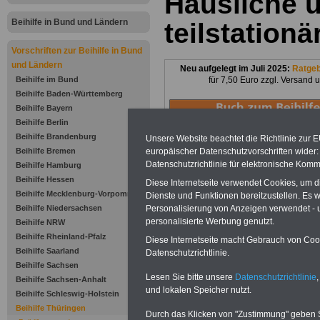
Häusliche 
Beihilfe in Bund und Ländern
teilstationä
Vorschriften zur Beihilfe in Bund
und Ländern
Neu aufgelegt im Juli 2025:
Ratge
Beihilfe im Bund
für 7,50 Euro zzgl. Versand 
Beihilfe Baden-Württemberg
Beihilfe Bayern
Beihilfe Berlin
Beihilfe Brandenburg
Unsere Website beachtet die Richtlinie zur 
europäischer Datenschutzvorschriften wide
Beihilfe Bremen
Datenschutzrichtlinie für elektronische Komm
Beihilfe Hamburg
Beihilfe Hessen
Diese Internetseite verwendet Cookies, um 
Beihilfe Mecklenburg-Vorpommern
Dienste und Funktionen bereitzustellen. Es
Zu Indikationen von A bis Z und
ausge
Personalisierung von Anzeigen verwendet - un
Beihilfe Niedersachsen
personalisierte Werbung genutzt.
Beihilfe NRW
Beihilfe Rheinland-Pfalz
Diese Internetseite macht Gebrauch von Cooki
Beihilfe Saarland
Datenschutzrichtlinie.
Zur Übersicht d
Beihilfe Sachsen
Lesen Sie bitte unsere
Datenschutzrichtlinie
,
Beihilfe Sachsen-Anhalt
Beihilfenveror
und lokalen Speicher nutzt.
Beihilfe Schleswig-Holstein
Beihilfe Thüringen
Thüringen:
Durch das Klicken von "Zustimmung" geben Sie