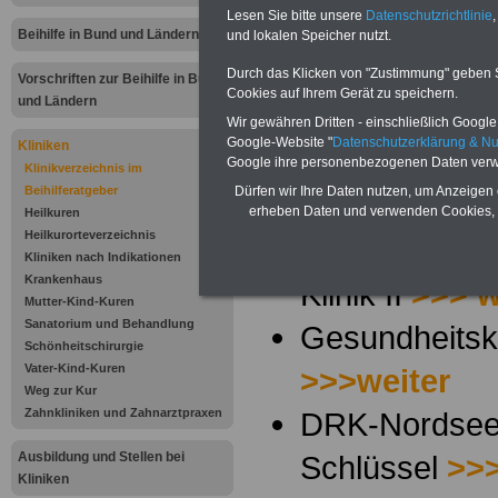
Gesundheitseinri
Lesen Sie bitte unsere
Datenschutzrichtlinie
,
Beihilfe in Bund und Ländern
und lokalen Speicher nutzt.
Beihilfeberechtig
Durch das Klicken von "Zustimmung" geben Sie
Vorschriften zur Beihilfe in Bund
Cookies auf Ihrem Gerät zu speichern.
Tipps ausgewähl
und Ländern
Wir gewähren Dritten - einschließlich Google -
Google-Website "
Datenschutzerklärung & N
Kliniken
Nordsee Reha-
Google ihre personenbezogenen Daten verw
Klinikverzeichnis im
Beihilferatgeber
Dürfen wir Ihre Daten nutzen, um Anzeigen 
>>> weiter
erheben Daten und verwenden Cookies, 
Heilkuren
Heilkurorteverzeichnis
Nordsee Reha
Kliniken nach Indikationen
Krankenhaus
Klinik II
>>> w
Mutter-Kind-Kuren
Sanatorium und Behandlung
Gesundheitsk
Schönheitschirurgie
Vater-Kind-Kuren
>>>weiter
Weg zur Kur
Zahnkliniken und Zahnarztpraxen
DRK-Nordsee-
Ausbildung und Stellen bei
Schlüssel
>>>
Kliniken