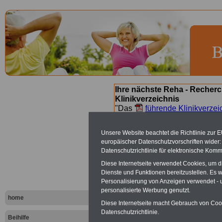
Ihre nächste Reha - Recherc
Klinikverzeichnis
"Das
führende Klinikverzei
Orientierung bei der Suche nac
nächsten Reha. Sie können a
Unsere Website beachtet die Richtlinie zur 
suchen. Beamtinnen und Beamt
europäischer Datenschutzvorschriften wide
Angebote nach Gesundheitsw
Datenschutzrichtlinie für elektronische Komm
Diese Internetseite verwendet Cookies, um 
Dienste und Funktionen bereitzustellen. Es
St. Peter-Or
Personalisierung von Anzeigen verwendet - un
personalisierte Werbung genutzt.
home
Diese Internetseite macht Gebrauch von Cooki
In St. Peter-Ord
Datenschutzrichtlinie.
Beihilfe