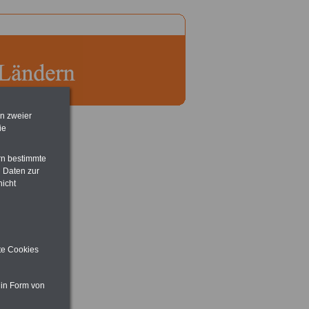
en zweier
ie
rn bestimmte
 Daten zur
nicht
ite Cookies
 in Form von