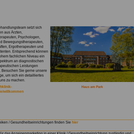
handlungsteam setzt sich
n aus Ärzten,
erapeuten, Psychologen,
nd Bewegungstherapeuten,
äften, Ergotherapeuten und
stenten. Entsprechend können
hohem fachlichen Niveau ein
Spektrum an diagnostischen
apeutischen Leistungen
. Besuchen Sie gerne unsere
, um sich ein detailliertes
 uns zu machen.
klinik-
Haus am Park
de/willkommen
niken / Gesundheitseinrichtungen finden Sie
hier
für das Anzeigenmarketing in einer Klinik / Gesundheitseinrichtung zuständig und