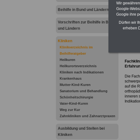
info@fac
Wir gewähren D
www.fach
Google-Websi
Beihilfe in Bund und Ländern
Google ihre 
.
.
Vorschriften zur Beihilfe in Bund
Dürfen wir I
Profil
erheben D
und Ländern
Kliniken
Klinikverzeichnis im
.
Beihilferatgeber
.
Heilkuren
Fachklin
Heilkurorteverzeichnis
Erfahru
Kliniken nach Indikationen
Die Fachk
Krankenhaus
schwerp
Mutter-Kind-Kuren
auf die R
Sanatorium und Behandlung
orthopäd
inneren 
Schönheitschirurgie
Indikatio
Vater-Kind-Kuren
Weg zur Kur
Zahnkliniken und Zahnarztpraxen
Ausbildung und Stellen bei
Kliniken