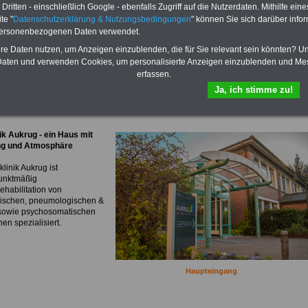
hklinik-aukrug.de
ritten - einschließlich Google - ebenfalls Zugriff auf die Nutzerdaten. Mithilfe eine
klinik-aukrug.de
Einfach Bild anklicken
te "
Datenschutzerklärung & Nutzungsbedingungen
" können Sie sich darüber infor
personenbezogenen Daten verwendet.
hre Daten nutzen, um Anzeigen einzublenden, die für Sie relevant sein könnten? U
aten und verwenden Cookies, um personalisierte Anzeigen einzublenden und Me
erfassen.
Ja, ich stimme zu!
ik Aukrug - ein Haus mit
ng und Atmosphäre
linik Aukrug ist
unktmäßig
ehabilitation von
ischen, pneumologischen &
sowie psychosomatischen
nen spezialisiert.
Haupteingang