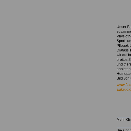
Unser Be
zusamme
Physioth
Sport- u
Pflegekr
Diätassi
wir auf 
breites 
und ther
anbieten
Homepage
Bild von
www.fach
aukrug.
Mehr Kli
Sie sind 