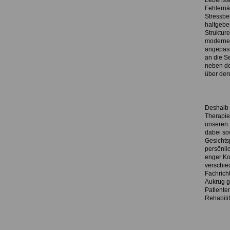
Lebensst
Fehlernä
Stressbe
haltgeb
Strukture
modernen
angepass
an die S
neben de
über der
Deshalb e
Therapie
unseren 
dabei so
Gesichts
persönli
enger Ko
verschie
Fachrich
Aukrug g
Patienten
Rehabilit