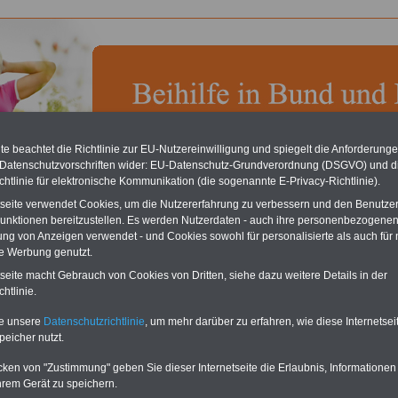
e beachtet die Richtlinie zur EU-Nutzereinwilligung und spiegelt die Anforderung
chste Reha - Recherchieren Sie mit dem "führenden" Klinikverzeichnis
 Datenschutzvorschriften wider: EU-Datenschutz-Grundverordnung (DSGVO) und d
führende Klinikverzeichnis
rund um die Beihilfe" gibt ihnen Orientierung
chtlinie für elektronische Kommunikation (die sogenannte E-Privacy-Richtlinie).
 Suche nach der geeigneten Klinik für Ihre nächsten Reha. Sie können auch
dikationen von A bis Z
suchen. Beamtinnen und Beamte finden zudem
tseite verwendet Cookies, um die Nutzererfahrung zu verbessern und den Benutze
hafte Angebote nach Gesundheitswochen..
unktionen bereitzustellen. Es werden Nutzerdaten - auch ihre personenbezogenen
ung von Anzeigen verwendet - und Cookies sowohl für personalisierte als auch für 
te Werbung genutzt.
 - Fachklinik Aukrug der Deutschen Rentenversicherung
tseite macht Gebrauch von Cookies von Dritten, siehe dazu weitere Details in der
htlinie.
ik Aukrug der Deutschen
te unsere
Datenschutzrichtlinie
, um mehr darüber zu erfahren, wie diese Internetse
rsicherung Nord
peicher nutzt.
de
ukrug
cken von "Zustimmung" geben Sie dieser Internetseite die Erlaubnis, Informationen
8 73 / 90 97 -0
hrem Gerät zu speichern.
 73 / 90 97 -988