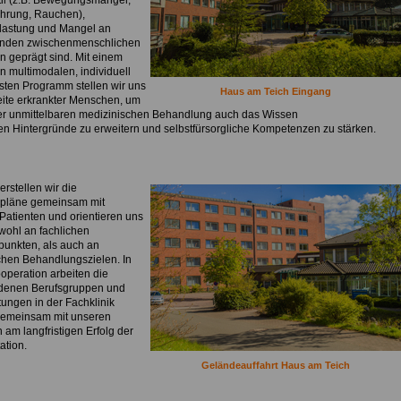
il (z.B. Bewegungsmangel,
hrung, Rauchen),
lastung und Mangel an
enden zwischenmenschlichen
n geprägt sind. Mit einem
 multimodalen, individuell
ten Programm stellen wir uns
Haus am Teich Eingang
eite erkrankter Menschen, um
r unmittelbaren medizinischen Behandlung auch das Wissen
en Hintergründe zu erweitern und selbstfürsorgliche Kompetenzen zu stärken.
rstellen wir die
pläne gemeinsam mit
Patienten und orientieren uns
wohl an fachlichen
punkten, als auch an
chen Behandlungszielen. In
operation arbeiten die
denen Berufsgruppen und
tungen in der Fachklinik
emeinsam mit unseren
 am langfristigen Erfolg der
ation.
Geländeauffahrt Haus am Teich