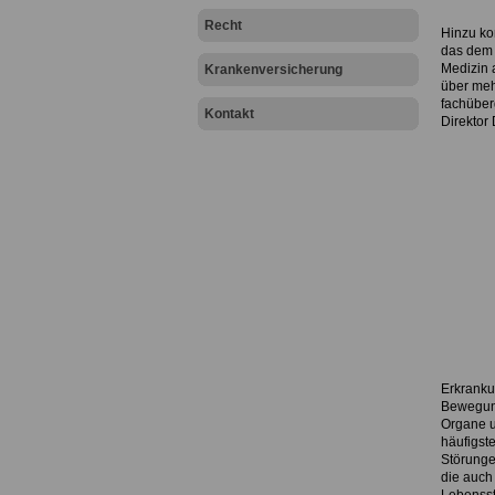
Recht
Hinzu ko
das dem 
Medizin a
Krankenversicherung
über meh
fachüber
Kontakt
Direktor 
Erkrank
Bewegung
Organe u
häufigst
Störunge
die auch