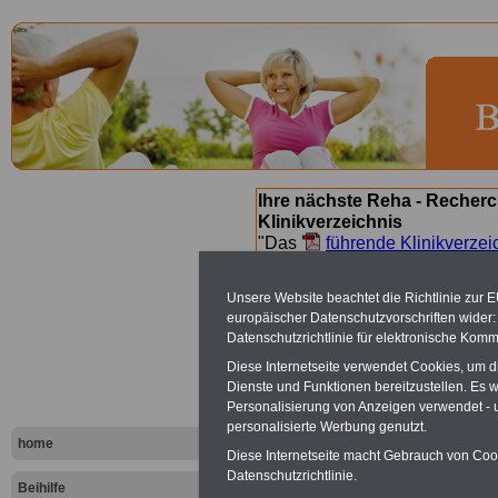
Ihre nächste Reha - Recherc
Klinikverzeichnis
"Das
führende Klinikverzei
Orientierung bei der Suche nac
nächsten Reha. Sie können a
Unsere Website beachtet die Richtlinie zur 
suchen. Beamtinnen und Beamt
europäischer Datenschutzvorschriften wide
Angebote nach Gesundheitsw
Datenschutzrichtlinie für elektronische Komm
Diese Internetseite verwendet Cookies, um 
Dienste und Funktionen bereitzustellen. Es
Bad Laasph
Personalisierung von Anzeigen verwendet - un
personalisierte Werbung genutzt.
Schloßberg
home
Diese Internetseite macht Gebrauch von Cooki
Datenschutzrichtlinie.
Beihilfe