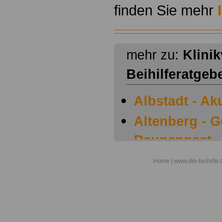
finden Sie mehr
mehr zu:
Klini
Beihilferatgeb
Albstadt - Ak
Altenberg - 
Raupennest
Argenbühl - 
Home
| www.die-beihilfe.
Augsburg - G
ProVita
Aukrug - Fac