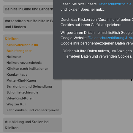
Kliniken
Lesen Sie bitte unsere
Datenschutzrichtlinie
,
Beihilfe in Bund und Ländern
und lokalen Speicher nutzt.
Schloßberg-Klini
Durch das Klicken von "Zustimmung" geben Sie
Vorschriften zur Beihilfe in Bund
Cookies auf Ihrem Gerät zu speichern.
und Ländern
HGC
Kliniken 
Wir gewähren Dritten - einschließlich Google -
Google-Website "
Datenschutzerklärung & N
Neurologische A
Kliniken
Google ihre personenbezogenen Daten verw
Klinikverzeichnis im
Klinik
Beihilferatgeber
Dürfen wir Ihre Daten nutzen, um Anzeigen 
erheben Daten und verwenden Cookies, 
Heilkuren
Schloßstraße 40
Heilkurorteverzeichnis
Kliniken nach Indikationen
57334 Bad Laas
Krankenhaus
Mutter-Kind-Kuren
.
Sanatorium und Behandlung
Schönheitschirurgie
.
Vater-Kind-Kuren
Weg zur Kur
.
Zahnkliniken und Zahnarztpraxen
Ausbildung und Stellen bei
.
Kliniken