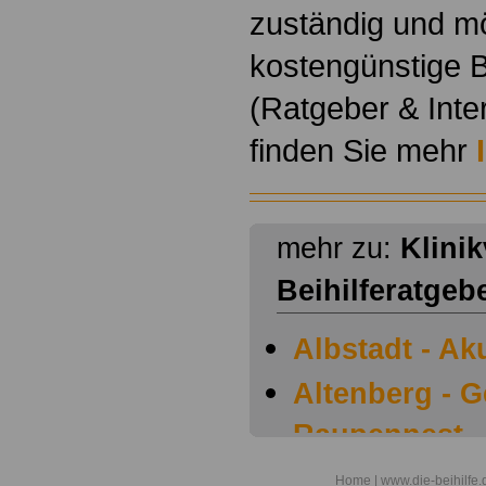
zuständig und m
kostengünstige B
(Ratgeber & Inte
finden Sie mehr
mehr zu:
Klini
Beihilferatgeb
Albstadt - Ak
Altenberg - 
Raupennest
Argenbühl - 
Home
| www.die-beihilfe.