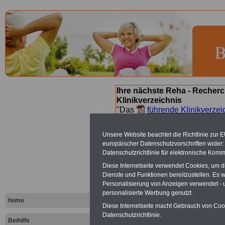
Ihre nächste Reha - Recherc
Klinikverzeichnis
"Das
führende Klinikverzei
Orientierung bei der Suche nac
nächsten Reha. Sie können a
Unsere Website beachtet die Richtlinie zur 
suchen. Beamtinnen und Beamt
europäischer Datenschutzvorschriften wide
Angebote nach Gesundheitsw
Datenschutzrichtlinie für elektronische Komm
Diese Internetseite verwendet Cookies, um 
Dienste und Funktionen bereitzustellen. Es
Bad Füssing
Personalisierung von Anzeigen verwendet - un
personalisierte Werbung genutzt.
San - Andr
home
Diese Internetseite macht Gebrauch von Cooki
Datenschutzrichtlinie.
Beihilfe