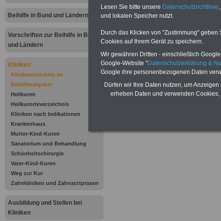
Kurhotel - San -
Lesen Sie bitte unsere
Datenschutzrichtlinie
,
Beihilfe in Bund und Ländern
und lokalen Speicher nutzt.
beihilfefähigem 
Durch das Klicken von "Zustimmung" geben Sie
Vorschriften zur Beihilfe in Bund
Cookies auf Ihrem Gerät zu speichern.
Goethestr. 12
und Ländern
Wir gewähren Dritten - einschließlich Google -
94072 Bad Füss
Google-Website "
Datenschutzerklärung & N
Kliniken
Google ihre personenbezogenen Daten verw
Klinikverzeichnis im
Beihilferatgeber
Dürfen wir Ihre Daten nutzen, um Anzeigen 
.
erheben Daten und verwenden Cookies, 
Heilkuren
Heilkurorteverzeichnis
.
Kliniken nach Indikationen
Krankenhaus
Mutter-Kind-Kuren
Sanatorium und Behandlung
Schönheitschirurgie
Vater-Kind-Kuren
Weg zur Kur
Zahnkliniken und Zahnarztpraxen
Ausbildung und Stellen bei
Kliniken