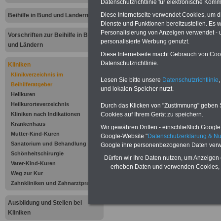
Datenschutzrichtlinie für elektronische Komm
Parkland-Klinik
Diese Internetseite verwendet Cookies, um 
Beihilfe in Bund und Ländern
Dienste und Funktionen bereitzustellen. Es
Im Kreuzfeld 6
Personalisierung von Anzeigen verwendet - un
Vorschriften zur Beihilfe in Bund
personalisierte Werbung genutzt.
34537 Bad
und Ländern
Diese Internetseite macht Gebrauch von Cooki
Datenschutzrichtlinie.
Wildungen
Kliniken
Klinikverzeichnis im
Lesen Sie bitte unsere
Datenschutzrichtlinie
,
Tel.: 0 56 21 / 7
Beihilferatgeber
und lokalen Speicher nutzt.
Heilkuren
06 -706
Heilkurorteverzeichnis
Durch das Klicken von "Zustimmung" geben Sie
Cookies auf Ihrem Gerät zu speichern.
Kliniken nach Indikationen
Fax: 0 56 21 / 7 
Krankenhaus
Wir gewähren Dritten - einschließlich Google -
Mutter-Kind-Kuren
Google-Website "
Datenschutzerklärung & N
info@parkland-k
Sanatorium und Behandlung
Google ihre personenbezogenen Daten verw
Schönheitschirurgie
Dürfen wir Ihre Daten nutzen, um Anzeigen 
www.parkland-k
Vater-Kind-Kuren
erheben Daten und verwenden Cookies, 
Weg zur Kur
.
Zahnkliniken und Zahnarztpraxen
Ausbildung und Stellen bei
.
Kliniken