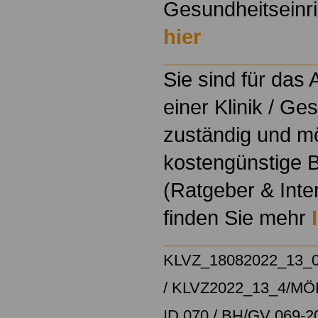
Gesundheitseinri
hier
Sie sind für das
einer Klinik / Ge
zuständig und m
kostengünstige B
(Ratgeber & Inte
finden Sie mehr
KLVZ_18082022_13_
/
KLVZ2022_13_4/
MÖD
ID 070 / BH/GV 069-2