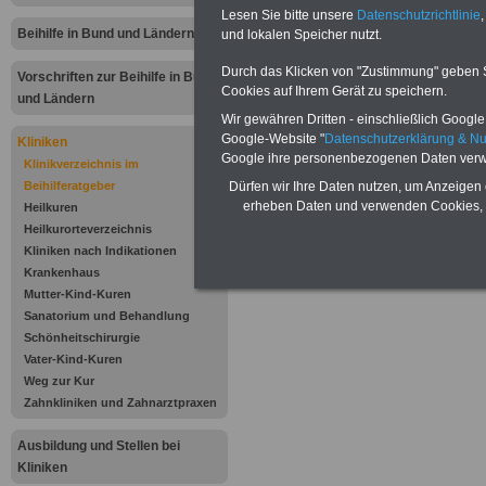
Arkauwald
Lesen Sie bitte unsere
Datenschutzrichtlinie
,
Beihilfe in Bund und Ländern
und lokalen Speicher nutzt.
Schmerzklinik a
Durch das Klicken von "Zustimmung" geben Sie
Vorschriften zur Beihilfe in Bund
Cookies auf Ihrem Gerät zu speichern.
und Ländern
Arkaustr.
Wir gewähren Dritten - einschließlich Google -
Google-Website "
Datenschutzerklärung & N
97980 Bad Merg
Kliniken
Google ihre personenbezogenen Daten verw
Klinikverzeichnis im
.
Beihilferatgeber
Dürfen wir Ihre Daten nutzen, um Anzeigen 
erheben Daten und verwenden Cookies, 
Heilkuren
Heilkurorteverzeichnis
.
Kliniken nach Indikationen
Krankenhaus
.
Mutter-Kind-Kuren
Sanatorium und Behandlung
.
Schönheitschirurgie
Vater-Kind-Kuren
.
Weg zur Kur
Zahnkliniken und Zahnarztpraxen
.
Ausbildung und Stellen bei
.
Kliniken