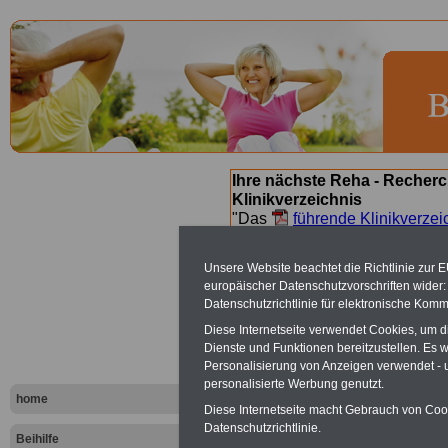
Ihre nächste Reha - Recherc
Klinikverzeichnis
"Das
führende Klinikverzei
Orientierung bei der Suche nac
nächsten Reha. Sie können a
Unsere Website beachtet die Richtlinie zur 
suchen. Beamtinnen und Beamt
europäischer Datenschutzvorschriften wide
Angebote nach Gesundheitsw
Datenschutzrichtlinie für elektronische Komm
Diese Internetseite verwendet Cookies, um 
Dienste und Funktionen bereitzustellen. Es
Bad Mergen
Personalisierung von Anzeigen verwendet - un
personalisierte Werbung genutzt.
Schmerzkli
home
Diese Internetseite macht Gebrauch von Cooki
Datenschutzrichtlinie.
Beihilfe