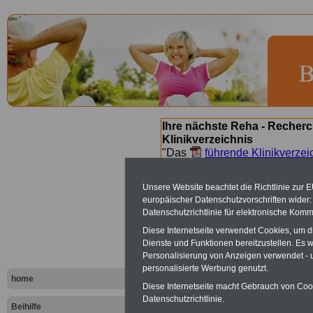
Ihre nächste Reha - Recherc
Klinikverzeichnis
"Das
führende Klinikverzei
Orientierung bei der Suche nac
nächsten Reha. Sie können a
Unsere Website beachtet die Richtlinie zur 
suchen. Beamtinnen und Beamt
europäischer Datenschutzvorschriften wide
Angebote nach Gesundheitsw
Datenschutzrichtlinie für elektronische Komm
Diese Internetseite verwendet Cookies, um 
Dienste und Funktionen bereitzustellen. Es
Bad Lauterb
Personalisierung von Anzeigen verwendet - un
personalisierte Werbung genutzt.
Orthopädisc
home
Diese Internetseite macht Gebrauch von Cooki
Datenschutzrichtlinie.
Beihilfe