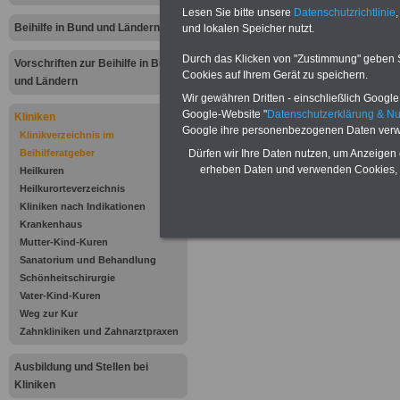
Muschinsk
Lesen Sie bitte unsere
Datenschutzrichtlinie
,
Beihilfe in Bund und Ländern
und lokalen Speicher nutzt.
Orthopädische Kl
Durch das Klicken von "Zustimmung" geben Sie
Vorschriften zur Beihilfe in Bund
Cookies auf Ihrem Gerät zu speichern.
und Ländern
GmbH & Co. KG
Wir gewähren Dritten - einschließlich Google -
Google-Website "
Datenschutzerklärung & N
Wiesenbek 7-10
Kliniken
Google ihre personenbezogenen Daten verw
Klinikverzeichnis im
37431 Bad Laute
Beihilferatgeber
Dürfen wir Ihre Daten nutzen, um Anzeigen 
erheben Daten und verwenden Cookies, 
Heilkuren
Heilkurorteverzeichnis
.
Kliniken nach Indikationen
Krankenhaus
..
Mutter-Kind-Kuren
Sanatorium und Behandlung
.
Schönheitschirurgie
Vater-Kind-Kuren
.
Weg zur Kur
Zahnkliniken und Zahnarztpraxen
.
Ausbildung und Stellen bei
.
Kliniken