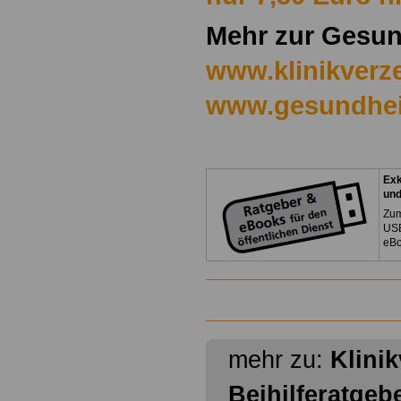
Mehr zur Gesun
www.klinikverze
www.gesundhei
Exk
un
Zum
USB
eBo
mehr zu:
Klini
Beihilferatgeb