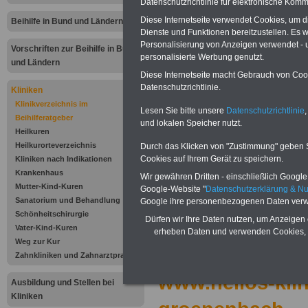
Datenschutzrichtlinie für elektronische Komm
Helios Klinik Bad
Diese Internetseite verwendet Cookies, um 
Beihilfe in Bund und Ländern
Dienste und Funktionen bereitzustellen. Es
Grönenbach
Personalisierung von Anzeigen verwendet - un
Vorschriften zur Beihilfe in Bund
personalisierte Werbung genutzt.
Sebastian-Kneip
und Ländern
Diese Internetseite macht Gebrauch von Cooki
Datenschutzrichtlinie.
Allee 3a/5
Kliniken
Klinikverzeichnis im
Lesen Sie bitte unsere
Datenschutzrichtlinie
,
87730 Bad
Beihilferatgeber
und lokalen Speicher nutzt.
Heilkuren
Grönenbach
Heilkurorteverzeichnis
Durch das Klicken von "Zustimmung" geben Sie
Cookies auf Ihrem Gerät zu speichern.
Kliniken nach Indikationen
Tel.: 0 83 34 / 9
Krankenhaus
Wir gewähren Dritten - einschließlich Google -
Mutter-Kind-Kuren
Google-Website "
Datenschutzerklärung & N
Fax: 0 83 34 / 98
Sanatorium und Behandlung
Google ihre personenbezogenen Daten verw
Schönheitschirurgie
Dürfen wir Ihre Daten nutzen, um Anzeigen 
info.bad-groen
Vater-Kind-Kuren
erheben Daten und verwenden Cookies, 
Weg zur Kur
kliniken.de
Zahnkliniken und Zahnarztpraxen
www.helios-klin
Ausbildung und Stellen bei
Kliniken