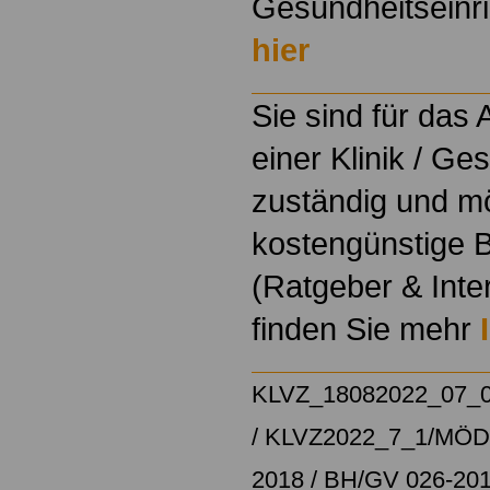
Gesundheitseinri
hier
Sie sind für das
einer Klinik / Ge
zuständig und m
kostengünstige B
(Ratgeber & Inte
finden Sie mehr
KLVZ_18082022_07_
/
KLVZ2022_7_1/
MÖD/
2018
/
BH/GV 026-20